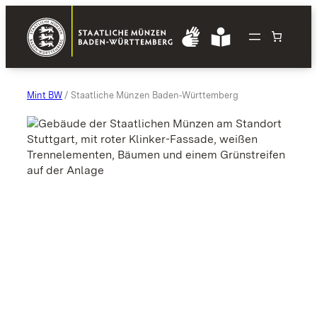
Zum
Inhalt
springen
Mint BW
/ Staatliche Münzen Baden‑Württemberg