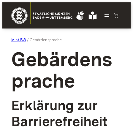
Zum
Inhalt
springen
Mint BW
/ Gebärdensprache
Gebärdens
prache
Erklärung zur
Barrierefreiheit