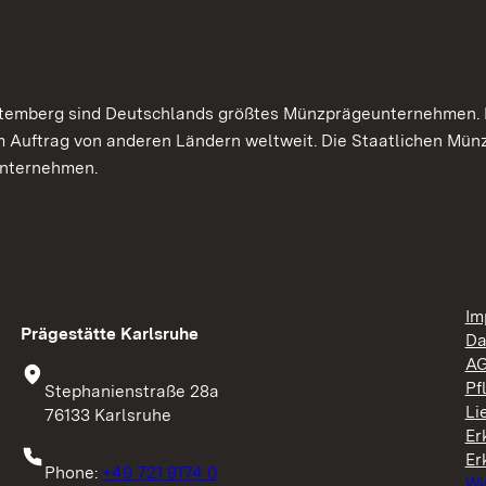
temberg sind Deutschlands größtes Münzprägeunternehmen. H
 Auftrag von anderen Ländern weltweit. Die Staatlichen Mü
unternehmen.
Im
Prägestätte Karlsruhe
Da
A
Pf
Stephanienstraße 28a
Li
76133 Karlsruhe
Er
Er
Phone:
+49 721 9174 0
Wi