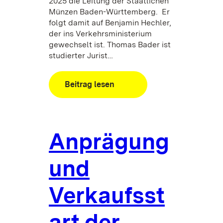
2025 die Leitung der Staatlichen
Münzen Baden-Württemberg. Er
folgt damit auf Benjamin Hechler,
der ins Verkehrsministerium
gewechselt ist. Thomas Bader ist
studierter Jurist…
:
Beitrag lesen
Neue
Leitung
der
Staatlichen
Anprägung
Münzen
und
Verkaufsst
art der