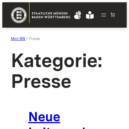
Zum
Inhalt
springen
Mint BW
/ Presse
Kategorie:
Presse
Neue