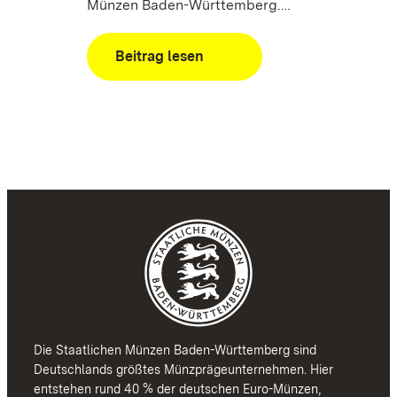
Münzen Baden-Württemberg.…
:
Beitrag lesen
Anprägung
und
Verkaufsstart
der
neuen
Gold
EURO
Ausgabe
zur
Fußball-
EM
2024
mit
Turnierdirektor
Philipp
Die Staatlichen Münzen Baden-Württemberg sind
Lahm
Deutschlands größtes Münzprägeunternehmen. Hier
entstehen rund 40 % der deutschen Euro-Münzen,