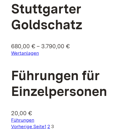
Stuttgarter
Goldschatz
Preisspanne:
680,00
€
–
3.790,00
€
680,00 €
Wertanlagen
bis
3.790,00 €
Führungen für
Einzel­personen
20,00
€
Führungen
Vorherige Seite
1
2
3