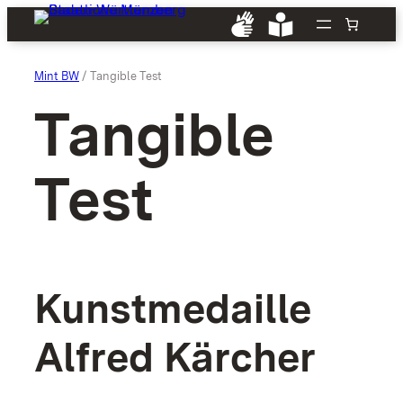
Zum
Inhalt
springen
Mint BW
/ Tangible Test
Tangible
Test
Kunst­medaille
Alfred Kärcher