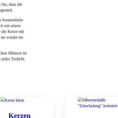
w
Sie, dass die
genteil.
a
c
en Sonnenfarbe
h
ach mit einem
s
 die Kerze mit
M
 sie wieder im
e
n
ichen Münzen ist
g
 jedes Teelicht
e
Kerzen