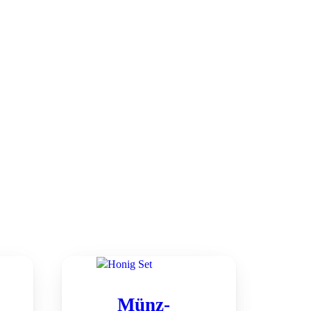
Münz­