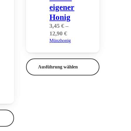
eigener
Honig
3,45
€
–
Preisspanne:
12,90
€
3,45 €
Münzhonig
bis
12,90 €
Ausführung wählen