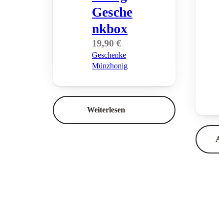
Gesche
nk­box
19,90
€
Geschenke
Münzhonig
Weiterlesen