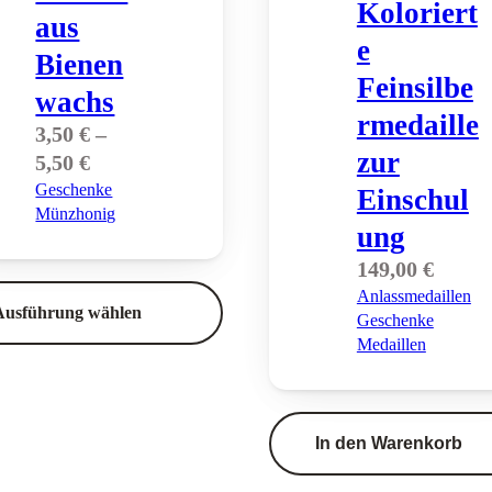
Koloriert
aus
e
Bienen
Feinsilbe
wachs
rmedaille
3,50
€
–
zur
Preisspanne:
5,50
€
3,50 €
Geschenke
Einschul
bis
Münzhonig
5,50 €
ung
149,00
€
Anlassmedaillen
Ausführung wählen
Geschenke
Medaillen
In den Warenkorb