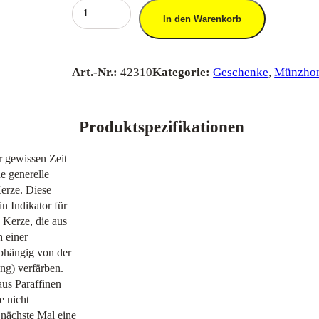
T
In den Warenkorb
e
e
l
Art.-Nr.:
42310
Kategorie:
Geschenke
, 
Münzho
i
c
h
Produktspezifikationen
t
e
r gewissen Zeit
r
e generelle
a
Kerze. Diese
u
in Indikator für
s
 Kerze, die aus
B
 einer
i
bhängig von der
e
ng) verfärben.
n
aus Paraffinen
e
e nicht
n
 nächste Mal eine