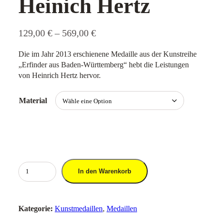
Heinich Hertz
P
129,00
€
–
569,00
€
r
e
Die im Jahr 2013 erschienene Medaille aus der Kunstreihe
i
„Erfinder aus Baden-Württemberg“ hebt die Leistungen
s
von Heinrich Hertz hervor.
s
p
a
Material
n
n
e
:
1
2
K
9
In den Warenkorb
,
u
0
n
0
s
Kategorie:
Kunstmedaillen
, 
Medaillen
t
€