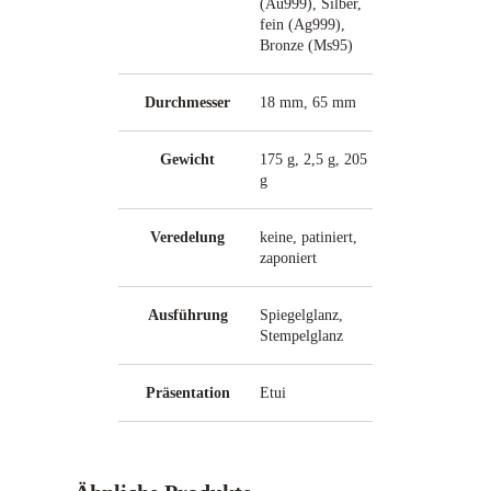
(Au999), Silber,
g
M
fein (Ag999),
e
e
Bronze (Ms95)
n
n
s
W
g
c
er
Durchmesser
18 mm, 65 mm
h
t
e
a
f
Gewicht
175 g, 2,5 g, 205
t
g
e
n
Veredelung
keine, patiniert,
zaponiert
Ausführung
Spiegelglanz,
Stempelglanz
Präsentation
Etui