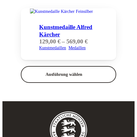
Kunst­medaille Alfred
Kärcher
Preisspanne:
129,00
€
–
569,00
€
129,00 €
Kunstmedaillen
Medaillen
bis
569,00 €
Ausführung wählen