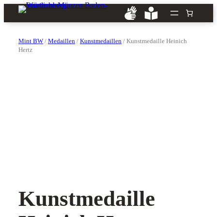
Zum
Inhalt
springen
Mint BW
/
Medaillen
/
Kunstmedaillen
/ Kunst­medaille Heinich
Hertz
Kunst­medaille