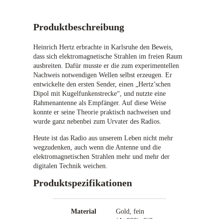
­
b
m
i
e
Produktbeschreibung
s
d
5
a
6
Heinrich Hertz erbrachte in Karlsruhe den Beweis,
i
9
dass sich elektromagnetische Strahlen im freien Raum
ausbreiten. Dafür musste er die zum experimentellen
,
l
Nachweis notwendigen Wellen selbst erzeugen. Er
0
l
entwickelte den ersten Sender, einen „Hertz’schen
0
e
Dipol mit Kugelfunkenstrecke“, und nutzte eine
H
Rahmenantenne als Empfänger. Auf diese Weise
€
e
konnte er seine Theorie praktisch nachweisen und
i
wurde ganz nebenbei zum Urvater des Radios.
n
Heute ist das Radio aus unserem Leben nicht mehr
i
wegzudenken, auch wenn die Antenne und die
c
elektromagnetischen Strahlen mehr und mehr der
h
digitalen Technik weichen.
H
Produktspezifikationen
e
r
E
t
Material
Gold, fein
i
z