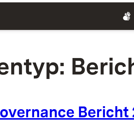
entyp:
Beric
overnance Bericht