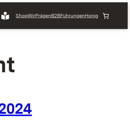
Shop
Wir
Prägen
B2B
Führungen
Honig
ht
 2024