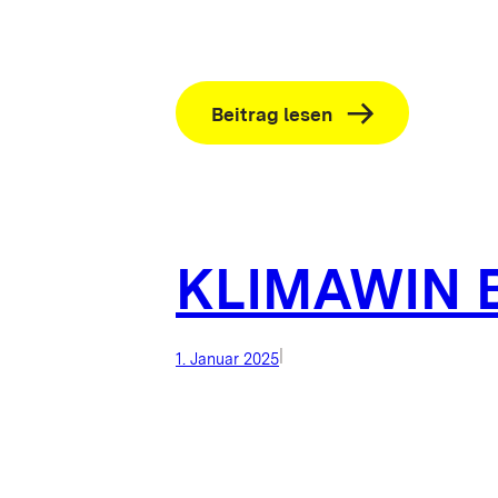
:
Beitrag lesen
Corporate
Governance
Bericht
2024
KLIMAWIN B
|
1. Januar 2025