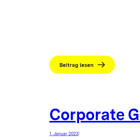
:
Beitrag lesen
KLIMAWIN
Bericht
2023
Corporate G
|
1. Januar 2023