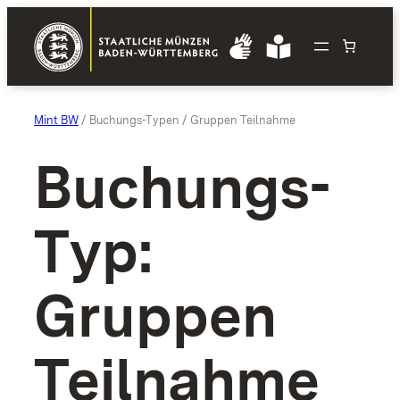
Zum
Inhalt
springen
Mint BW
/ Buchungs-Typen / Gruppen Teilnahme
Buchungs-
Typ:
Gruppen
Teilnahme